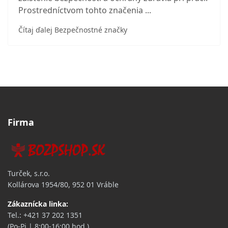
Prostredníctvom tohto značenia ...
Čítaj ďalej Bezpečnostné značky
Firma
Turček, s.r.o.
Kollárova 1954/80,
952 01 Vráble
Zákaznícka linka:
Tel.: +421 37 202 1351
(Po-Pi | 8:00-16:00 hod.)