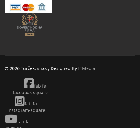
© 2026 Turček, s.r.o. , Designed By
ITMedia
fab fa-
facebook-square
fab fa-
instagram-square
fab fa-
youtube