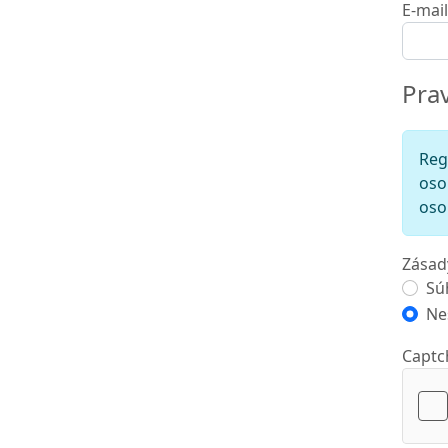
E-mai
Pra
Reg
oso
oso
Zásad
Zás
Sú
Ne
Captc