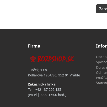
Zare
Firma
Info
Obcho
Spôsob
Doruče
Turček, s.r.o.
Ochran
Kollárova 1954/80,
952 01 Vráble
Použív
Štatist
Zákaznícka linka:
Tel.: +421 37 202 1351
(Po-Pi | 8:00-16:00 hod.)