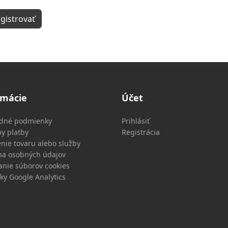
gistrovať
rmácie
Účet
dné podmienky
Prihlásiť
y platby
Registrácia
nie tovaru alebo služby
a osobných údajov
anie súborov cookies
iky Google Analytics