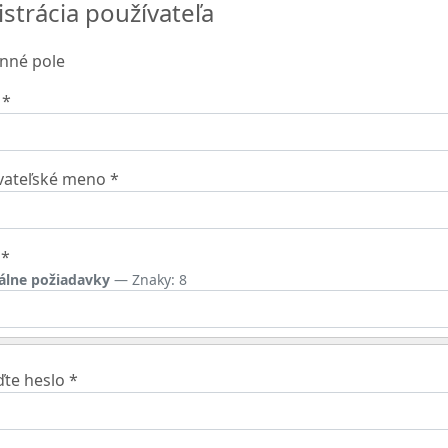
strácia používateľa
nné pole
*
vateľské meno
*
*
álne požiadavky
— Znaky: 8
ďte heslo
*