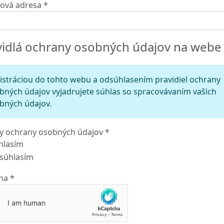
lová adresa
*
vidlá ochrany osobných údajov na webe
istráciou do tohto webu a odsúhlasením pravidiel ochrany
bných údajov vyjadrujete súhlas so spracovávaním vašich
bných údajov.
y ochrany osobných údajov
*
ady ochrany osobných údajov
hlasím
súhlasím
ha
*