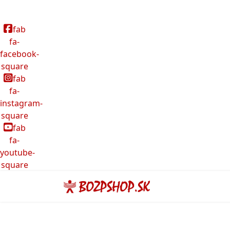
fab
fa-
facebook-
square
fab
fa-
instagram-
square
fab
fa-
youtube-
square