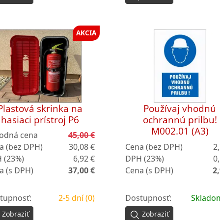
AKCIA
Plastová skrinka na
Používaj vhodnú
hasiaci prístroj P6
ochrannú prilbu!
M002.01 (A3)
odná cena
45,00 €
a (bez DPH)
30,08 €
Cena (bez DPH)
2
 (23%)
6,92 €
DPH (23%)
0
a (s DPH)
37,00 €
Cena (s DPH)
2,
tupnosť:
2-5 dní (0)
Dostupnosť:
Skladom
Zobraziť
Zobraziť