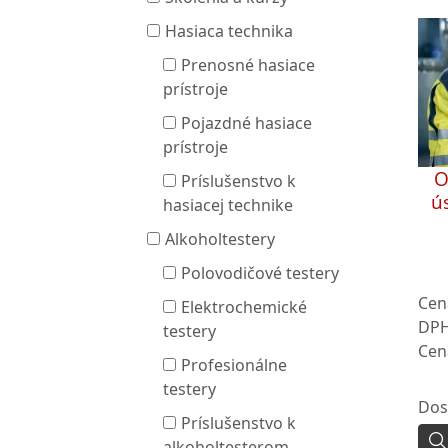
Hasiaca technika
Prenosné hasiace
prístroje
Pojazdné hasiace
prístroje
O
Príslušenstvo k
ú
hasiacej technike
Alkoholtestery
Polovodičové testery
Cen
Elektrochemické
DPH
testery
Cen
Profesionálne
testery
Dos
Príslušenstvo k
alkoholtesterom