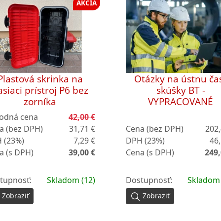
AKCIA
Plastová skrinka na
Otázky na ústnu ča
asiaci prístroj P6 bez
skúšky BT -
zorníka
VYPRACOVANÉ
odná cena
42,00 €
a (bez DPH)
31,71 €
Cena (bez DPH)
202,
 (23%)
7,29 €
DPH (23%)
46,
a (s DPH)
39,00 €
Cena (s DPH)
249,
tupnosť:
Skladom (12)
Dostupnosť:
Skladom 
Zobraziť
Zobraziť