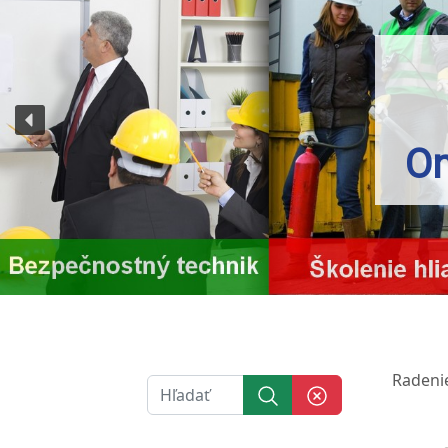
On
Radeni