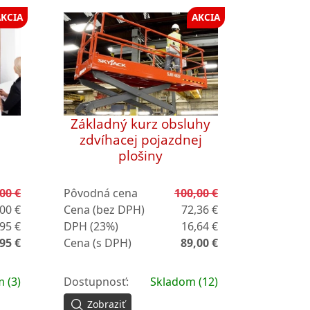
AKCIA
AKCIA
Základný kurz obsluhy
zdvíhacej pojazdnej
plošiny
00 €
Pôvodná cena
100,00 €
00 €
Cena (bez DPH)
72,36 €
95 €
DPH (23%)
16,64 €
95 €
Cena (s DPH)
89,00 €
 (3)
Dostupnosť:
Skladom (12)
Zobraziť