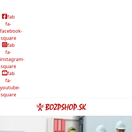
fab
fa-
facebook-
square
fab
fa-
instagram-
square
fab
fa-
youtube-
square