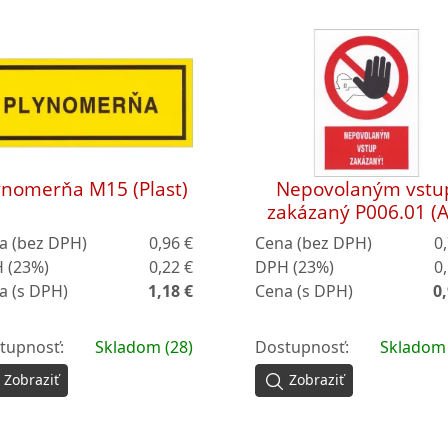
ynomerňa M15 (Plast)
Nepovolaným vstu
zakázaný P006.01 (A
a (bez DPH)
0,96 €
Cena (bez DPH)
0
 (23%)
0,22 €
DPH (23%)
0
a (s DPH)
1,18 €
Cena (s DPH)
0,
tupnosť:
Skladom (28)
Dostupnosť:
Skladom 
Zobraziť
Zobraziť