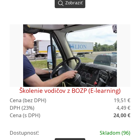
Zobraziť
Školenie vodičov z BOZP (E-learning)
Cena (bez DPH)
19,51 €
DPH (23%)
4,49 €
Cena (s DPH)
24,00 €
Dostupnosť:
Skladom (96)