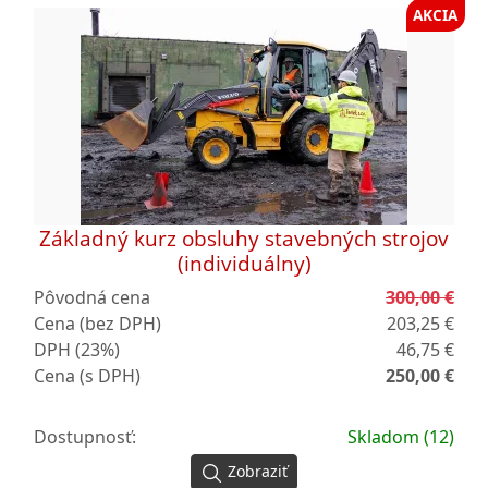
AKCIA
Základný kurz obsluhy stavebných strojov
(individuálny)
Pôvodná cena
300,00 €
Cena (bez DPH)
203,25 €
DPH (23%)
46,75 €
Cena (s DPH)
250,00 €
Dostupnosť:
Skladom (12)
Zobraziť